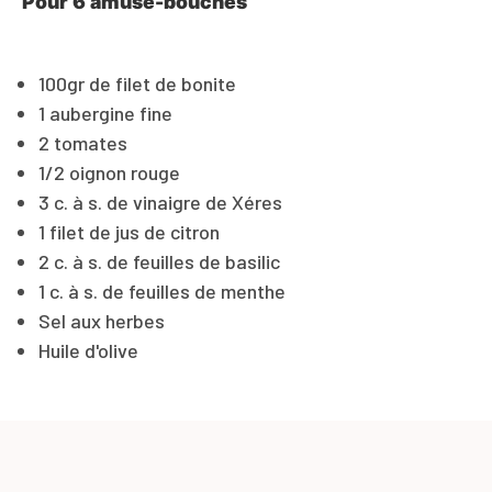
Pour 6 amuse-bouches
100gr de filet de bonite
1 aubergine fine
2 tomates
1/2 oignon rouge
3 c. à s. de vinaigre de Xéres
1 filet de jus de citron
2 c. à s. de feuilles de basilic
1 c. à s. de feuilles de menthe
Sel aux herbes
Huile d'olive