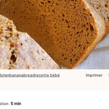
luten
bananabread
recette bébé
Imprimer
ation:
5 min