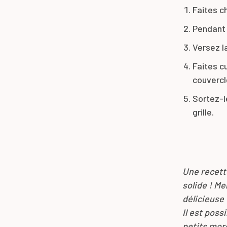
Faites ch
Pendant 
Versez l
Faites cu
couvercl
Sortez-le
grille.
Une recett
solide ! Me
délicieuse 
Il est poss
petits mor