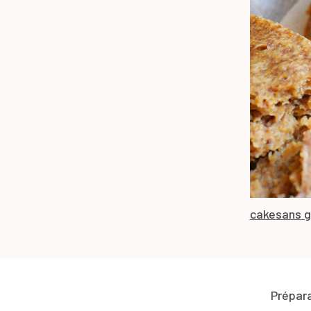
cake
sans g
Prépar