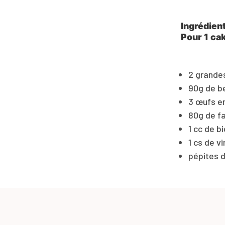
Ingrédien
Pour 1 ca
2 grande
90g de be
3 œufs en
80g de fa
1 cc de b
1 cs de v
pépites d