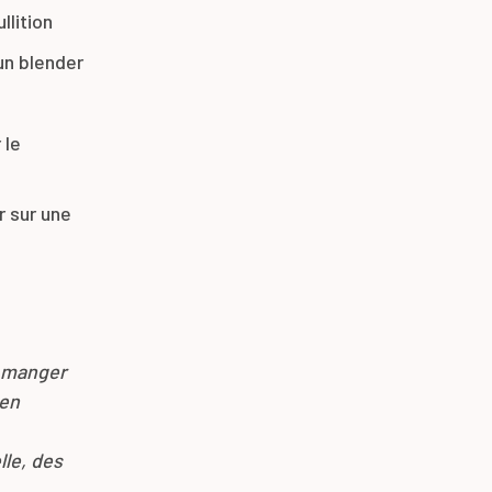
llition
un blender
 le
r sur une
e manger
ien
lle, des