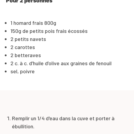
Pour 2 personnes
1 homard frais 800g
150g de petits poi
s frais écossés
2 petits navets
2 carottes
2 betteraves
2 c. à c. d’huile d’olive aux graines de fenouil
sel, poivre
Remplir un 1/4 d'eau dans la cuve et porter à
ébullition.