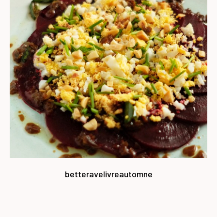
betterave
livre
automne