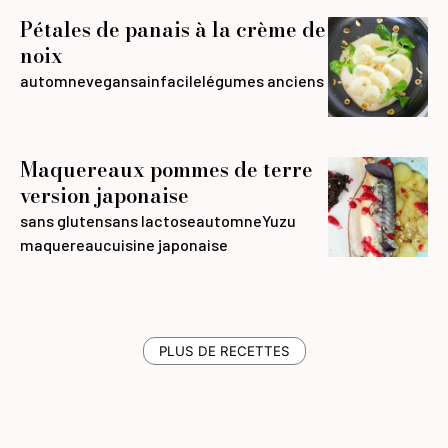
Pétales de panais à la crème de
noix
automne
vegan
sain
facile
légumes anciens
Maquereaux pommes de terre
version japonaise
sans gluten
sans lactose
automne
Yuzu
maquereau
cuisine japonaise
PLUS DE RECETTES