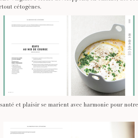
rtout cétogènes.
santé et plaisir se marient avec harmonie pour notr