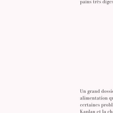
pains très diges
Un grand dossi
alimentation qu
certaines probl
Kaplan et la ch